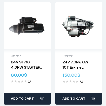
Starter
Starter
24V 9T/10T
24V 7.0kw CW
Delivery:
Varies
使用万友电机启动
4.0KW STARTER
10T Engine
Returns: Please
器，您将获得……
MOTOR ISKRA
Starter Motor
review our
Return
始终保持卓越的品
80.00
$
150.00
$
IS1232 11131524
Denso 428000-
Policy
.
质 – 我们的售后启
(0)
(0)
11132086
9120 428000-
动器提供与原装产
11132348
9121 428000-
品相当的性能。
直接安装OEM替换
AZF4137
9122 428000-
零件 – 万有电机售
AZF4294
9123 354-5671
ADD TO CART
ADD TO CART
后启动器设计完美
AZF4317