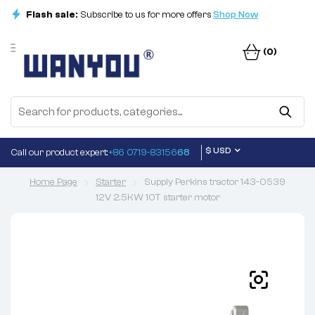
Flash sale:
Subscribe to us for more offers
Shop Now
(0)
$ USD
Call our product expert:
+86 0719-83156
68
Home Page
Starter
Supply Perkins tractor 143-0539
12V 2.5KW 10T starter motor