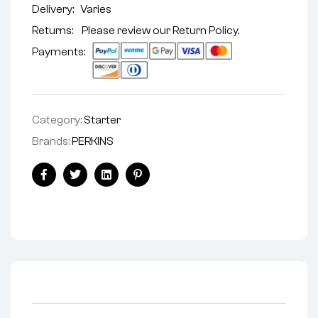
Delivery:
Varies
Returns: Please review our
Return Policy
.
Payments:
Category:
Starter
Brands:
PERKINS
Facebook
Twitter
Linkedin
Pinterest