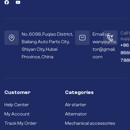
寿命长，效率更
高。
全新启动器 – 界面
要满足于二手再生
产品。
Call 
No. 6098, Fuqiao District,
Email us:
万友电机优势——一年
supp
Bailang Auto Parts City,
wanyoumo
质保 万友电机的产品
+86
物超所值，我们提供
Shiyan City, Hubei
tor@gmail.
866
一年质保，让您放心
Province, China
com
无忧。是的，您有整
788
一年的时间来确保您
的启动器符合您的期
望。万友电机提供
100%全新售后配件
Customer
Categories
Help Center
Air starter
My Account
Alternator
Track My Order
Mechanical accessories