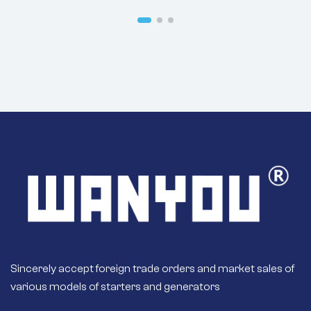
的改装，可替换您
AZF4365
车辆原装的启动
器。
工程师测试的卓越
性——我们的启动器
经过严格的测试程
序，以确保最佳的
性能。
快速启动——高品质
磁铁或励磁线圈可
提供更大的测量
值，实现快速启
动。
密封占用物——密封
的外壳和轴承使内
部工作更清洁、更
干燥。
优质材料——铜和银
触点，而不是更便
Sincerely accept foreign trade orders and market sales of
宜的铝或钢触点。
various models of starters and generators
长期可靠——优质的
刷子和衬套，使用